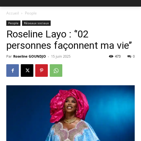
Accueil
People
People
Réseaux sociaux
Roseline Layo : ‘’02
personnes façonnent ma vie’’
Par
Roseline GOUNDJO
-
15 juin 2025
473
0