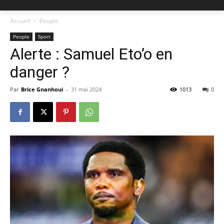
Accueil
People
People
Sport
Alerte : Samuel Eto’o en
danger ?
Par
Brice Gnanhoui
-
31 mai 2024
1013
0