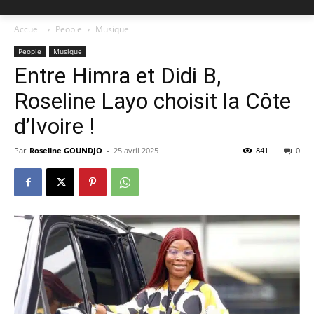
Accueil
People
Musique
People
Musique
Entre Himra et Didi B,
Roseline Layo choisit la Côte
d’Ivoire !
Par
Roseline GOUNDJO
-
25 avril 2025
841
0