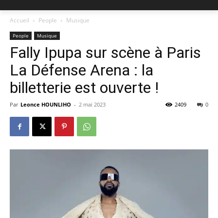
Accueil
People
Musique
People
Musique
Fally Ipupa sur scène à Paris
La Défense Arena : la
billetterie est ouverte !
Par
Leonce HOUNLIHO
-
2 mai 2023
2409
0