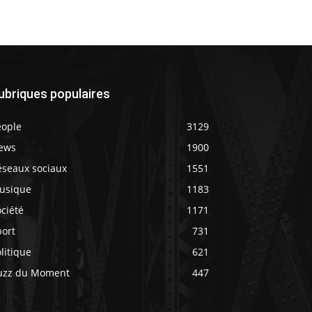
ubriques populaires
eople
3129
ews
1900
éseaux sociaux
1551
usique
1183
ciété
1171
port
731
litique
621
uzz du Moment
447