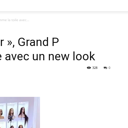
mme la toile avec...
ar », Grand P
e avec un new look
328
0