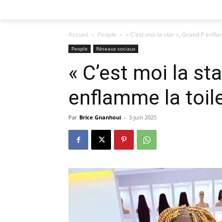
Accueil
People
« C’est moi la star », Grand P enfla
People
Réseaux sociaux
« C’est moi la st
enflamme la toil
Par
Brice Gnanhoui
-
3 juin 2025