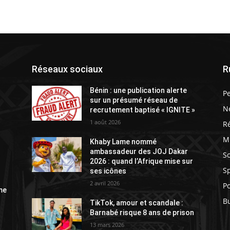
Réseaux sociaux
R
Bénin : une publication alerte
P
sur un présumé réseau de
N
recrutement baptisé « IGNITE »
1 août 2026
R
M
Khaby Lame nommé
ambassadeur des JOJ Dakar
So
2026 : quand l’Afrique mise sur
S
ses icônes
2 avril 2026
Po
me
B
TikTok, amour et scandale :
Barnabé risque 8 ans de prison
13 mars 2026